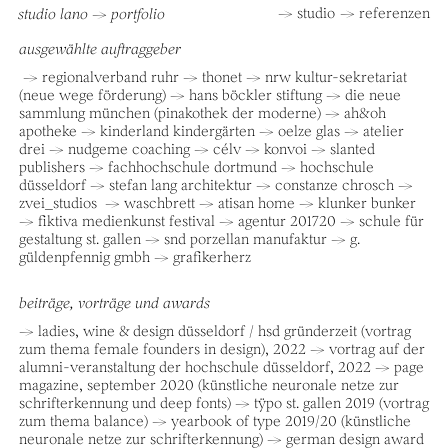
→ studio
→ referenzen
studio lano → portfolio
ausgewählte auftraggeber
→ regionalverband ruhr → thonet → nrw kultur-sekretariat
(neue wege förderung) → hans böckler stiftung → die neue
sammlung münchen (pinakothek der moderne) → ah&oh
apotheke → kinderland kindergärten → oelze glas → atelier
drei → nudgeme coaching → célv → konvoi → slanted
publishers → fachhochschule dortmund → hochschule
düsseldorf → stefan lang architektur → constanze chrosch →
zvei_studios → waschbrett → atisan home → klunker bunker
→ fiktiva medienkunst festival → agentur 201720 → schule für
gestaltung st. gallen → snd porzellan manufaktur → g.
güldenpfennig gmbh → grafikerherz
beiträge, vorträge und awards
→ ladies, wine & design düsseldorf / hsd gründerzeit (vortrag
zum thema female founders in design), 2022 → vortrag auf der
alumni-veranstaltung der hochschule düsseldorf, 2022 → page
magazine, september 2020 (künstliche neuronale netze zur
schrifterkennung und deep fonts) → tÿpo st. gallen 2019 (vortrag
zum thema balance) → yearbook of type 2019/20 (künstliche
neuronale netze zur schrifterkennung) → german design award