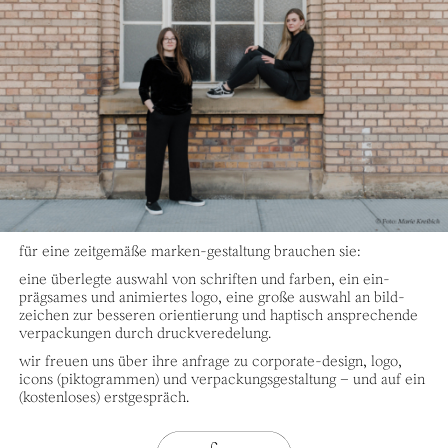
für eine zeit­gemäße marken-gestaltung brauchen sie:
eine überlegte aus­wahl von schriften und farben, ein ein­
prägsames und animiertes logo, eine große aus­wahl an bild­
zeichen zur besseren orientierung und haptisch ansprechende
ver­packungen durch druck­veredelung.
wir freuen uns über ihre anfrage zu corporate-design, logo,
icons (pikto­grammen) und verpackungs­gestaltung – und auf ein
(kostenloses) erst­gespräch.