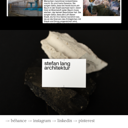
→ béhance
→ instagram
→ linkedin
→ pinterest